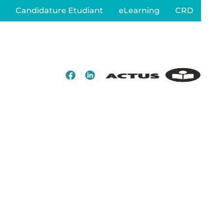
Candidature Etudiant
eLearning
CRD