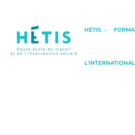
contenu
Aller
principal
au
contenu
HÉTIS
FORMA
L’INTERNATIONA