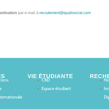
motivation
par e-mail à
recrutement@qualisocial.com
NS
VIE ÉTUDIANTE
RECH
tions
CRD
No
e
Espace étudiant
In
ternationale
Dig