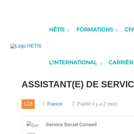
contenu
Aller
principal
au
contenu
HÉTIS
FORMATIONS
CF
L’INTERNATIONAL
CARRIÈR
ASSISTANT(E) DE SERVI
CDI
France
Publié il y a 2 mois
Service Social Conseil