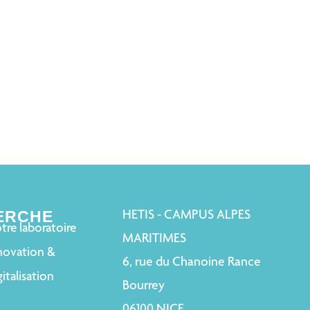
ERCHE
HETIS - CAMPUS ALPES
tre laboratoire
MARITIMES
novation &
6, rue du Chanoine Rance
italisation
Bourrey