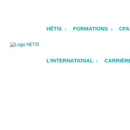
contenu
Aller
principal
au
contenu
HÉTIS
FORMATIONS
CFA
L’INTERNATIONAL
CARRIÈR