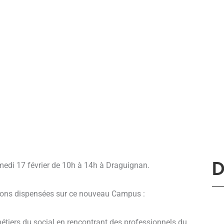
medi 17 février de 10h à 14h à Draguignan.
D
tions dispensées sur ce nouveau Campus :
métiers du social en rencontrant des professionnels du