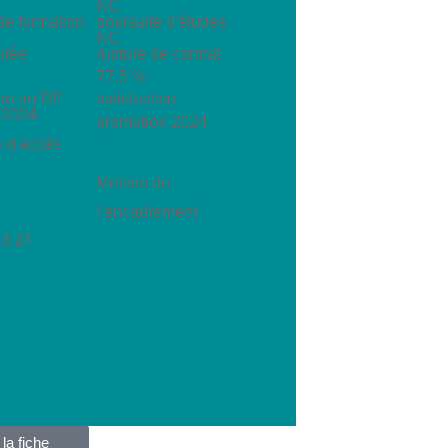
NC
de formation
poursuite d'études
NC
utée
rupture de contrat
77.5 %
ion au DE
satisfaction
 2024
promotion 2024
s d'accès
département
Métiers de
l’encadrement
73 24
fr
la fiche