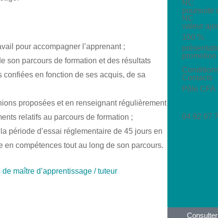
NC
poursuite 
NC
valeur ajo
100 %
avail pour accompagner l’apprenant ;
présentat
promotion
de son parcours de formation et des résultats
Condition
és confiées en fonction de ses acquis, de sa
Contacts
Pôle CFA
nions proposées et en renseignant régulièrement
04 92 07 
ments relatifs au parcours de formation ;
e la période d’essai réglementaire de 45 jours en
cfa@hetis.
tée en compétences tout au long de son parcours.
de maître d’apprentissage / tuteur
Consulter 