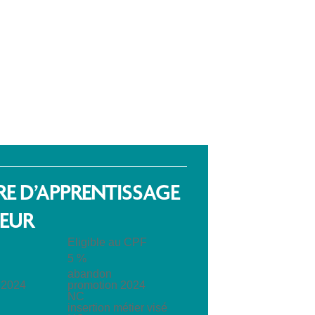
RE D’APPRENTISSAGE
TEUR
Eligible au CPF
5 %
abandon
 2024
promotion 2024
NC
insertion métier visé