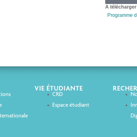
A télécharger
Programme de
VIE ÉTUDIANTE
RECHE
tions
CRD
No
e
Espace étudiant
In
ternationale
Dig