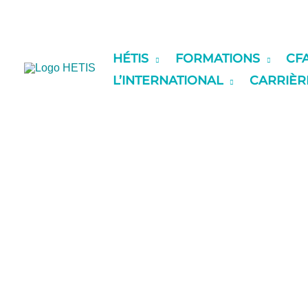
contenu
Aller
principal
au
contenu
HÉTIS
FORMATIONS
CF
L’INTERNATIONAL
CARRIÈR
MAÎTRE D