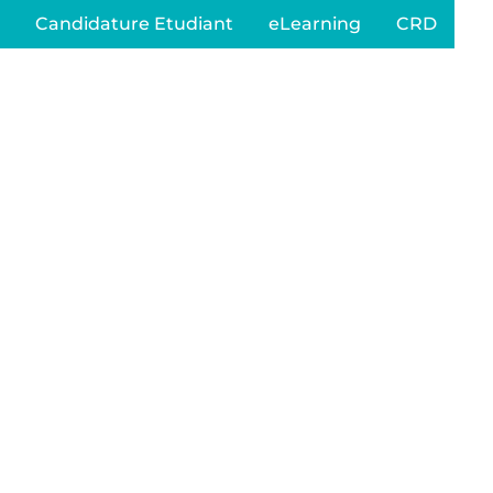
Candidature Etudiant
eLearning
CRD
 / TUTEUR