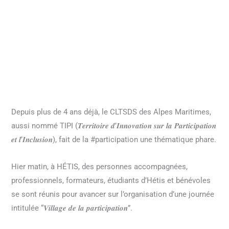
Depuis plus de 4 ans déjà, le CLTSDS des Alpes Maritimes,
aussi nommé TIPI (𝑻𝒆𝒓𝒓𝒊𝒕𝒐𝒊𝒓𝒆 𝒅’𝑰𝒏𝒏𝒐𝒗𝒂𝒕𝒊𝒐𝒏 𝒔𝒖𝒓 𝒍𝒂 𝑷𝒂𝒓𝒕𝒊𝒄𝒊𝒑𝒂𝒕𝒊𝒐𝒏
𝒆𝒕 𝒍’𝑰𝒏𝒄𝒍𝒖𝒔𝒊𝒐𝒏), fait de la #participation une thématique phare.
Hier matin, à HÉTIS, des personnes accompagnées,
professionnels, formateurs, étudiants d’Hétis et bénévoles
se sont réunis pour avancer sur l’organisation d’une journée
intitulée “𝑽𝒊𝒍𝒍𝒂𝒈𝒆 𝒅𝒆 𝒍𝒂 𝒑𝒂𝒓𝒕𝒊𝒄𝒊𝒑𝒂𝒕𝒊𝒐𝒏”.