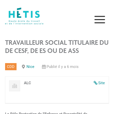
Aller
principal
au
contenu
TRAVAILLEUR SOCIAL TITULAIRE DU
DE CESF, DE ES OU DE ASS
CDD
Nice
Publié il y a 6 mois
ALC
Site
Le Pôle Protection de l’Enfance et Parentalité de