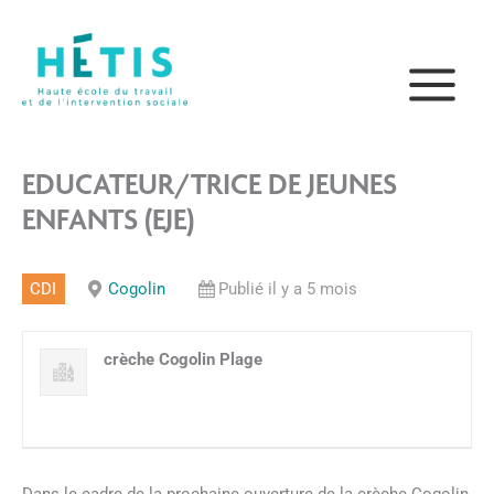
Aller
principal
au
contenu
EDUCATEUR/TRICE DE JEUNES
ENFANTS (EJE)
CDI
Cogolin
Publié il y a 5 mois
crèche Cogolin Plage
Dans le cadre de la prochaine ouverture de la crèche Cogolin