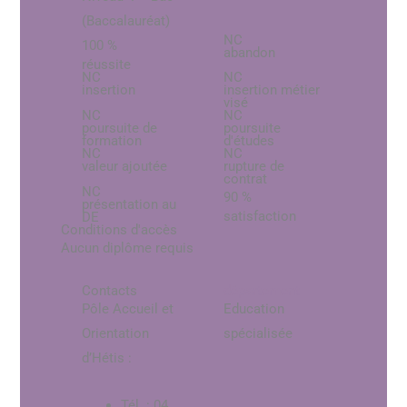
(Baccalauréat)
NC
100 %
abandon
réussite
NC
NC
insertion
insertion métier
visé
NC
NC
poursuite de
poursuite
formation
d'études
NC
NC
valeur ajoutée
rupture de
contrat
NC
90 %
présentation au
satisfaction
DE
Conditions d'accès
Aucun diplôme requis
Contacts
département
Pôle Accueil et
Education
Orientation
spécialisée
d’Hétis :
Tél. : 04