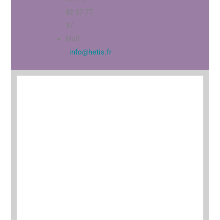
92 07 77
97
Mail
:
info@hetis.fr