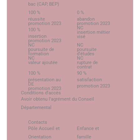
bac (CAP, BEP)
100 %
0 %
réussite
abandon
promotion 2023
promotion 2023
NC
100 %
insertion métier
insertion
visé
promotion 2023
NC
NC
poursuite de
poursuite
formation
d'études
NC
NC
valeur ajoutée
rupture de
contrat
100 %
90 %
présentation au
satisfaction
DE
promotion 2023
promotion 2023
Conditions d'accès
Avoir obtenu l’agrément du Conseil
Départemental
Contacts
département
Pôle Accueil et
Enfance et
Orientation
famille