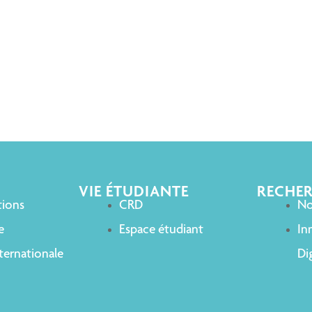
VIE ÉTUDIANTE
RECHE
tions
CRD
No
e
Espace étudiant
In
ternationale
Dig