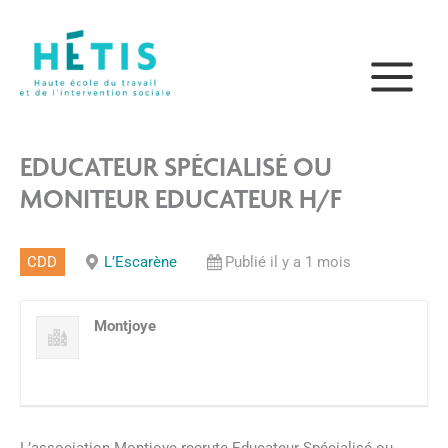
Aller
principal
au
contenu
EDUCATEUR SPÉCIALISÉ OU
MONITEUR EDUCATEUR H/F
CDD
L’Escarène
Publié il y a 1 mois
Montjoye
L’association Montjoye recrute Educateur Spécialisé ou